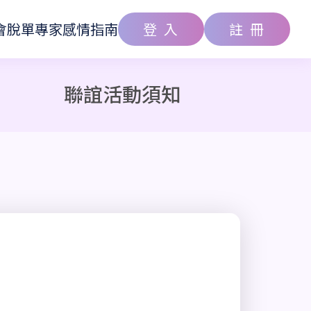
會
脫單專家
感情指南
登 入
註 冊
聯誼活動須知