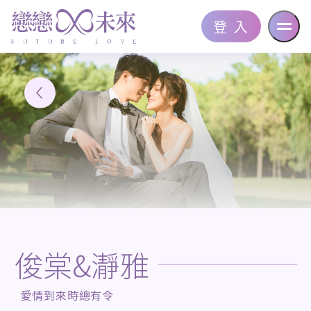
登 入
俊棠&瀞雅
愛情到來時總有令